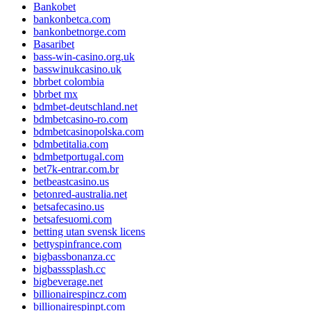
Bankobet
bankonbetca.com
bankonbetnorge.com
Basaribet
bass-win-casino.org.uk
basswinukcasino.uk
bbrbet colombia
bbrbet mx
bdmbet-deutschland.net
bdmbetcasino-ro.com
bdmbetcasinopolska.com
bdmbetitalia.com
bdmbetportugal.com
bet7k-entrar.com.br
betbeastcasino.us
betonred-australia.net
betsafecasino.us
betsafesuomi.com
betting utan svensk licens
bettyspinfrance.com
bigbassbonanza.cc
bigbasssplash.cc
bigbeverage.net
billionairespincz.com
billionairespinpt.com