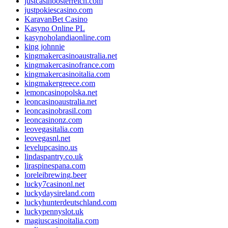
justcasinoosterreich.com
justpokiescasino.com
KaravanBet Casino
Kasyno Online PL
kasynoholandiaonline.com
king johnnie
kingmakercasinoaustralia.net
kingmakercasinofrance.com
kingmakercasinoitalia.com
kingmakergreece.com
lemoncasinopolska.net
leoncasinoaustralia.net
leoncasinobrasil.com
leoncasinonz.com
leovegasitalia.com
leovegasnl.net
levelupcasino.us
lindaspantry.co.uk
liraspinespana.com
loreleibrewing.beer
lucky7casinonl.net
luckydaysireland.com
luckyhunterdeutschland.com
luckypennyslot.uk
magiuscasinoitalia.com