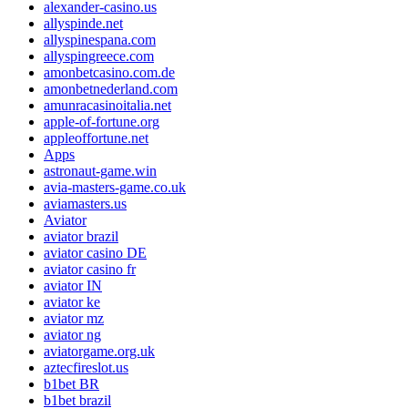
alexander-casino.us
allyspinde.net
allyspinespana.com
allyspingreece.com
amonbetcasino.com.de
amonbetnederland.com
amunracasinoitalia.net
apple-of-fortune.org
appleoffortune.net
Apps
astronaut-game.win
avia-masters-game.co.uk
aviamasters.us
Aviator
aviator brazil
aviator casino DE
aviator casino fr
aviator IN
aviator ke
aviator mz
aviator ng
aviatorgame.org.uk
aztecfireslot.us
b1bet BR
b1bet brazil