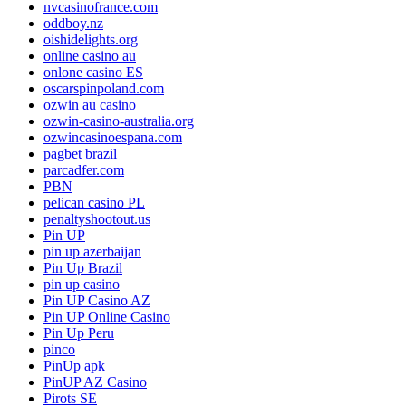
nvcasinofrance.com
oddboy.nz
oishidelights.org
online casino au
onlone casino ES
oscarspinpoland.com
ozwin au casino
ozwin-casino-australia.org
ozwincasinoespana.com
pagbet brazil
parcadfer.com
PBN
pelican casino PL
penaltyshootout.us
Pin UP
pin up azerbaijan
Pin Up Brazil
pin up casino
Pin UP Casino AZ
Pin UP Online Casino
Pin Up Peru
pinco
PinUp apk
PinUP AZ Casino
Pirots SE