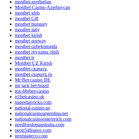
mostbet azerbaijan
Mostbet Casino Azerbaycan
mostbet giriş
mostbet GR
mostbet hungary
mostbet italy
mostbet kirish
mostbet norway
mostbet ozbekistonda
mostbet royxatga olish
mostbet tr
Mostbet UZ Kirish
mostbet скачать
mostbet скачать ru
Mr Bet casino DE
mr jack bet brazil
mx-bbrbet-casino
n1betcasino.uk
nappstarrocks.com
national-casino.us
nationalcasinoargentina.net
nationalcasinoosterreich.com
needforslotsaustralia.com
neon54france.com
nextstageco.com