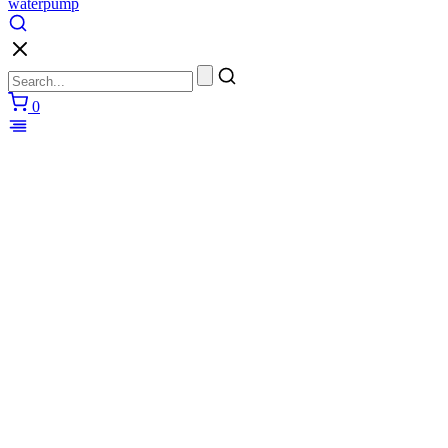
waterpump
0