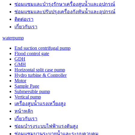
ซ่อมแซมและบำรุงรักษาเครื่องสูบน้ำและอุปกรณ์
ซ่อมแซมและปรับปรุงเครื่องกังหันน้ำและอุปกรณ์
ติดต่อเรา
เกี่ยวกับเรา
waterpump
End suction centrifugal pump
Flood control gate
GDH
GMH
Horizontal split case pump
Hydro turbine & Controller
Motor
Sample Page
Submersible pump
Vertical pump
เครื่องสูบน้ำแรงเหวี่ยงสูง
หน้าหลัก
เกี่ยวกับเรา
ซ่อมบำรุงระบบไฟฟ้าแรงดันสูง
ซ่อมแซมบานระบายน้ำและระบบควบคุม