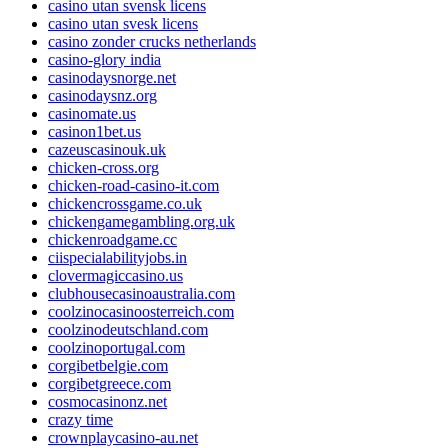
casino utan svensk licens
casino utan svesk licens
casino zonder crucks netherlands
casino-glory india
casinodaysnorge.net
casinodaysnz.org
casinomate.us
casinon1bet.us
cazeuscasinouk.uk
chicken-cross.org
chicken-road-casino-it.com
chickencrossgame.co.uk
chickengamegambling.org.uk
chickenroadgame.cc
ciispecialabilityjobs.in
clovermagiccasino.us
clubhousecasinoaustralia.com
coolzinocasinoosterreich.com
coolzinodeutschland.com
coolzinoportugal.com
corgibetbelgie.com
corgibetgreece.com
cosmocasinonz.net
crazy time
crownplaycasino-au.net