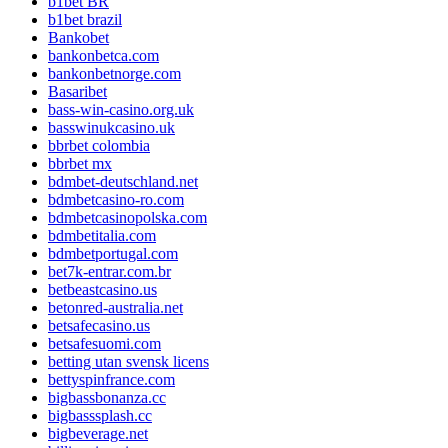
b1bet BR
b1bet brazil
Bankobet
bankonbetca.com
bankonbetnorge.com
Basaribet
bass-win-casino.org.uk
basswinukcasino.uk
bbrbet colombia
bbrbet mx
bdmbet-deutschland.net
bdmbetcasino-ro.com
bdmbetcasinopolska.com
bdmbetitalia.com
bdmbetportugal.com
bet7k-entrar.com.br
betbeastcasino.us
betonred-australia.net
betsafecasino.us
betsafesuomi.com
betting utan svensk licens
bettyspinfrance.com
bigbassbonanza.cc
bigbasssplash.cc
bigbeverage.net