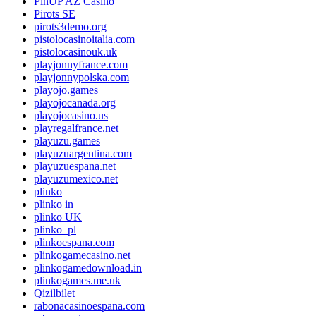
PinUP AZ Casino
Pirots SE
pirots3demo.org
pistolocasinoitalia.com
pistolocasinouk.uk
playjonnyfrance.com
playjonnypolska.com
playojo.games
playojocanada.org
playojocasino.us
playregalfrance.net
playuzu.games
playuzuargentina.com
playuzuespana.net
playuzumexico.net
plinko
plinko in
plinko UK
plinko_pl
plinkoespana.com
plinkogamecasino.net
plinkogamedownload.in
plinkogames.me.uk
Qizilbilet
rabonacasinoespana.com