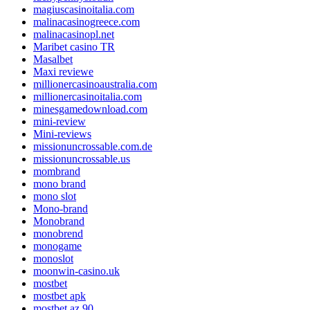
magiuscasinoitalia.com
malinacasinogreece.com
malinacasinopl.net
Maribet casino TR
Masalbet
Maxi reviewe
millionercasinoaustralia.com
millionercasinoitalia.com
minesgamedownload.com
mini-review
Mini-reviews
missionuncrossable.com.de
missionuncrossable.us
mombrand
mono brand
mono slot
Mono-brand
Monobrand
monobrend
monogame
monoslot
moonwin-casino.uk
mostbet
mostbet apk
mostbet az 90