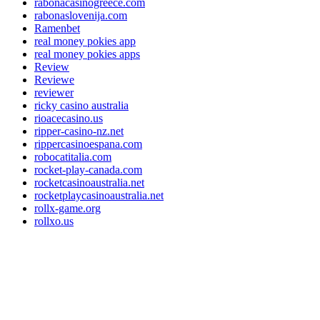
rabonacasinogreece.com
rabonaslovenija.com
Ramenbet
real money pokies app
real money pokies apps
Review
Reviewe
reviewer
ricky casino australia
rioacecasino.us
ripper-casino-nz.net
rippercasinoespana.com
robocatitalia.com
rocket-play-canada.com
rocketcasinoaustralia.net
rocketplaycasinoaustralia.net
rollx-game.org
rollxo.us
rollxodeutschland.com
rollxonorge.com
rollxonz.com
roobetchickengame.co.uk
roulettinoaustralia.com
roulettinobelgie.com
roulettinocanada.com