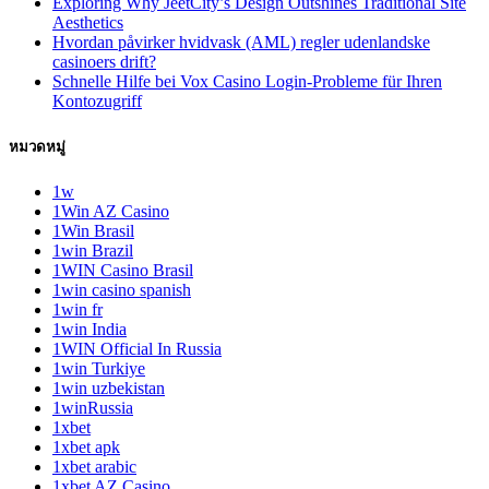
Exploring Why JeetCity’s Design Outshines Traditional Site
Aesthetics
Hvordan påvirker hvidvask (AML) regler udenlandske
casinoers drift?
Schnelle Hilfe bei Vox Casino Login-Probleme für Ihren
Kontozugriff
หมวดหมู่
1w
1Win AZ Casino
1Win Brasil
1win Brazil
1WIN Casino Brasil
1win casino spanish
1win fr
1win India
1WIN Official In Russia
1win Turkiye
1win uzbekistan
1winRussia
1xbet
1xbet apk
1xbet arabic
1xbet AZ Casino