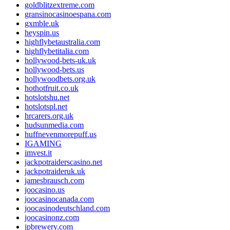
goldblitzextreme.com
gransinocasinoespana.com
gxmble.uk
heyspin.us
highflybetaustralia.com
highflybetitalia.com
hollywood-bets-uk.uk
hollywood-bets.us
hollywoodbets.org.uk
hothotfruit.co.uk
hotslotshu.net
hotslotspl.net
hrcarers.org.uk
hudsunmedia.com
huffnevenmorepuff.us
IGAMING
imvest.it
jackpotraiderscasino.net
jackpotraideruk.uk
jamesbrausch.com
joocasino.us
joocasinocanada.com
joocasinodeutschland.com
joocasinonz.com
jpbrewery.com