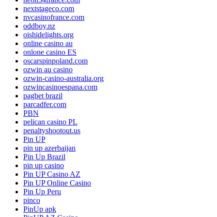
nextstageco.com
nvcasinofrance.com
oddboy.nz
oishidelights.org
online casino au
onlone casino ES
oscarspinpoland.com
ozwin au casino
ozwin-casino-australia.org
ozwincasinoespana.com
pagbet brazil
parcadfer.com
PBN
pelican casino PL
penaltyshootout.us
Pin UP
pin up azerbaijan
Pin Up Brazil
pin up casino
Pin UP Casino AZ
Pin UP Online Casino
Pin Up Peru
pinco
PinUp apk