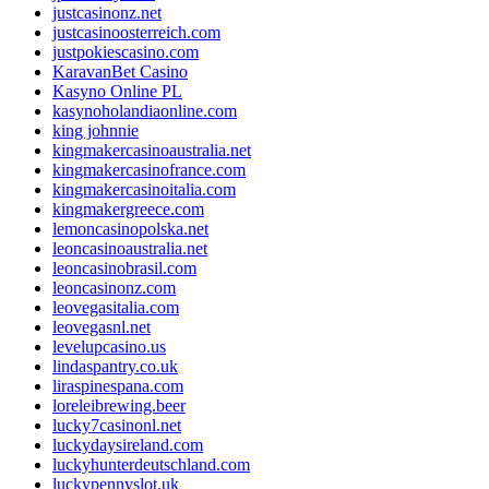
justcasinonz.net
justcasinoosterreich.com
justpokiescasino.com
KaravanBet Casino
Kasyno Online PL
kasynoholandiaonline.com
king johnnie
kingmakercasinoaustralia.net
kingmakercasinofrance.com
kingmakercasinoitalia.com
kingmakergreece.com
lemoncasinopolska.net
leoncasinoaustralia.net
leoncasinobrasil.com
leoncasinonz.com
leovegasitalia.com
leovegasnl.net
levelupcasino.us
lindaspantry.co.uk
liraspinespana.com
loreleibrewing.beer
lucky7casinonl.net
luckydaysireland.com
luckyhunterdeutschland.com
luckypennyslot.uk