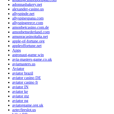
adonnasbakery.net
alexander-casino.us
allyspinde.net
allyspinespana.com
allyspingreece.com
amonbetcasino.com.de
amonbetnederland.com
amunracasinoitalia.net
apple-of-fortune.org
appleoffortune.net
Apps
astronaut-game.win
avia-masters-game.co.uk
aviamasters.us
Aviator
aviator brazil
aviator casino DE
aviator casino fr
aviator IN
aviator ke
aviator mz
aviator ng
aviatorgame.org.uk
aztecfireslot.us