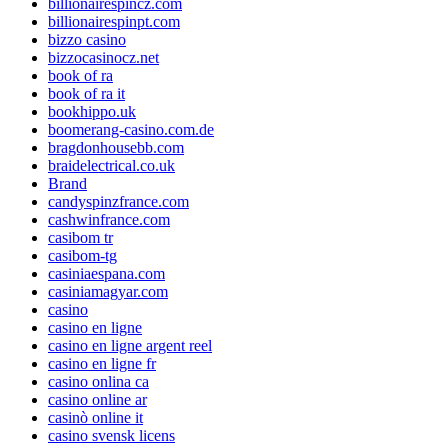
billionairespincz.com
billionairespinpt.com
bizzo casino
bizzocasinocz.net
book of ra
book of ra it
bookhippo.uk
boomerang-casino.com.de
bragdonhousebb.com
braidelectrical.co.uk
Brand
candyspinzfrance.com
cashwinfrance.com
casibom tr
casibom-tg
casiniaespana.com
casiniamagyar.com
casino
casino en ligne
casino en ligne argent reel
casino en ligne fr
casino onlina ca
casino online ar
casinò online it
casino svensk licens