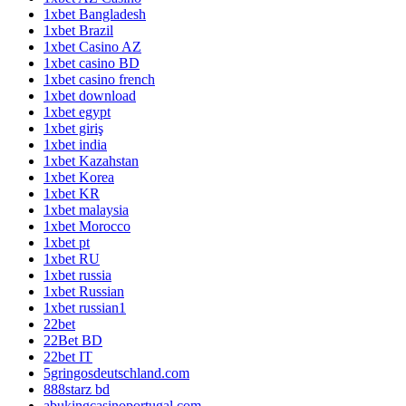
1xbet Bangladesh
1xbet Brazil
1xbet Casino AZ
1xbet casino BD
1xbet casino french
1xbet download
1xbet egypt
1xbet giriş
1xbet india
1xbet Kazahstan
1xbet Korea
1xbet KR
1xbet malaysia
1xbet Morocco
1xbet pt
1xbet RU
1xbet russia
1xbet Russian
1xbet russian1
22bet
22Bet BD
22bet IT
5gringosdeutschland.com
888starz bd
abukingcasinoportugal.com