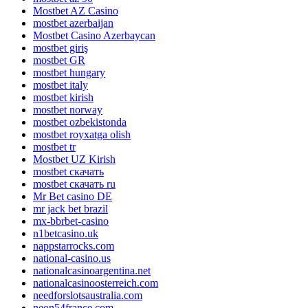
Mostbet AZ Casino
mostbet azerbaijan
Mostbet Casino Azerbaycan
mostbet giriş
mostbet GR
mostbet hungary
mostbet italy
mostbet kirish
mostbet norway
mostbet ozbekistonda
mostbet royxatga olish
mostbet tr
Mostbet UZ Kirish
mostbet скачать
mostbet скачать ru
Mr Bet casino DE
mr jack bet brazil
mx-bbrbet-casino
n1betcasino.uk
nappstarrocks.com
national-casino.us
nationalcasinoargentina.net
nationalcasinoosterreich.com
needforslotsaustralia.com
neon54france.com