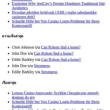
Exploring Why JeetCity’s Design Outshines Traditional Site
Aesthetics
Hvordan påvirker hvidvask (AML) regler udenlandske
casinoers drift?
Schnelle Hilfe bei Vox Casino Login-Probleme für Ihren
Kontozugriff
ความเห็นล่าสุด
Chris Johnson
บน
Can Robots find a home?
John Doe
บน
Can Robots find a home?
Eddie Barkley
บน
Can Robots find a home?
John Doe
บน
Stromness
Eddie Barkley
บน
Stromness
เรื่องล่าสุด
Lemon Casino logowanie: Szybkie i bezpieczne metody
dostępu do gry
Schnelle Hilfe bei Vox Casino Login-Probleme für Ihren
Kontozugriff