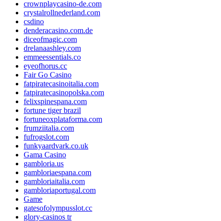
crownplaycasino-de.com
crystalrollnederland.com
csdino
denderacasino.com.de
diceofmagic.com
drelanaashley.com
emmeessentials.co
eyeofhorus.cc
Fair Go Casino
fatpiratecasinoitalia.com
fatpiratecasinopolska.com
felixspinespana.com
fortune tiger brazil
fortuneoxplataforma.com
frumziitalia.com
fufrogslot.com
funkyaardvark.co.uk
Gama Casino
gambloria.us
gambloriaespana.com
gambloriaitalia.com
gambloriaportugal.com
Game
gatesofolympusslot.cc
glory-casinos tr