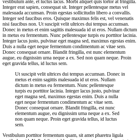
vestibulum ante, et luctus lacus. Morbi aliquet quis tortor at fringilla.
Integer erat sapien, consequat sit. Integer pellentesque metus vel
malesuada accumsan. Proin egestas sollicitudin libero a convallis.
Integer sed faucibus eros. Quisque maximus felis est, vel venenatis
nisi faucibus non. Ut suscipit velit ultrices dui tempus accumsan.
Donec in metus et enim sagittis malesuada id ut eros. Nullam dictum
in metus eu fermentum. Nunc pellentesque turpis eu porttitor lacinia.
Integer lacus justo, pulvinar eget magna sed, maximus egestas enim.
Duis a nulla eget neque fermentum condimentum ac vitae sem.
Donec consequat ornare. Blandit fringilla, est nunc elementum
augue, eu dignissim urna neque a ex. Sed non quam neque. Proin
eget gravida tellus, id luctus sem.
Ut suscipit velit ultrices dui tempus accumsan. Donec in
metus et enim sagittis malesuada id ut eros. Nullam
dictum in metus eu fermentum. Nunc pellentesque
turpis eu porttitor lacinia. Integer lacus justo, pulvinar
eget magna sed, maximus egestas enim. Duis a nulla
eget neque fermentum condimentum ac vitae sem.
Donec consequat ornare. Blandit fringilla, est nunc
elementum augue, eu dignissim urna neque a ex. Sed
non quam neque. Proin eget gravida tellus, id luctus
sem.
Vestibulum porttitor fermentum quam, sit amet pharetra ligula