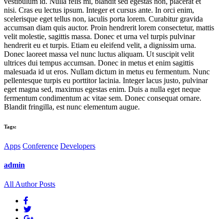
vestibulum id. Nulla felis mi, blandit sed egestas non, placerat et
nisi. Cras eu lectus ipsum. Integer et cursus ante. In orci enim,
scelerisque eget tellus non, iaculis porta lorem. Curabitur gravida
accumsan diam quis auctor. Proin hendrerit lorem consectetur, mattis
velit molestie, sagittis massa. Donec et urna vel turpis pulvinar
hendrerit eu et turpis. Etiam eu eleifend velit, a dignissim urna.
Donec laoreet massa vel nunc luctus aliquam. Ut suscipit velit
ultrices dui tempus accumsan. Donec in metus et enim sagittis
malesuada id ut eros. Nullam dictum in metus eu fermentum. Nunc
pellentesque turpis eu porttitor lacinia. Integer lacus justo, pulvinar
eget magna sed, maximus egestas enim. Duis a nulla eget neque
fermentum condimentum ac vitae sem. Donec consequat ornare.
Blandit fringilla, est nunc elementum augue.
Tags:
Apps
Conference
Developers
admin
All Author Posts