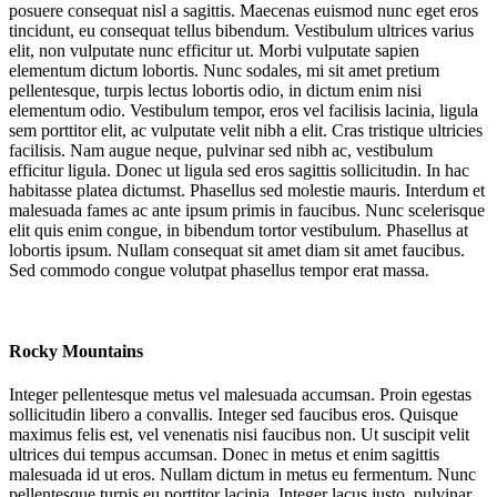
posuere consequat nisl a sagittis. Maecenas euismod nunc eget eros
tincidunt, eu consequat tellus bibendum. Vestibulum ultrices varius
elit, non vulputate nunc efficitur ut. Morbi vulputate sapien
elementum dictum lobortis. Nunc sodales, mi sit amet pretium
pellentesque, turpis lectus lobortis odio, in dictum enim nisi
elementum odio. Vestibulum tempor, eros vel facilisis lacinia, ligula
sem porttitor elit, ac vulputate velit nibh a elit. Cras tristique ultricies
facilisis. Nam augue neque, pulvinar sed nibh ac, vestibulum
efficitur ligula. Donec ut ligula sed eros sagittis sollicitudin. In hac
habitasse platea dictumst. Phasellus sed molestie mauris. Interdum et
malesuada fames ac ante ipsum primis in faucibus. Nunc scelerisque
elit quis enim congue, in bibendum tortor vestibulum. Phasellus at
lobortis ipsum. Nullam consequat sit amet diam sit amet faucibus.
Sed commodo congue volutpat phasellus tempor erat massa.
Rocky Mountains
Integer pellentesque metus vel malesuada accumsan. Proin egestas
sollicitudin libero a convallis. Integer sed faucibus eros. Quisque
maximus felis est, vel venenatis nisi faucibus non. Ut suscipit velit
ultrices dui tempus accumsan. Donec in metus et enim sagittis
malesuada id ut eros. Nullam dictum in metus eu fermentum. Nunc
pellentesque turpis eu porttitor lacinia. Integer lacus justo, pulvinar