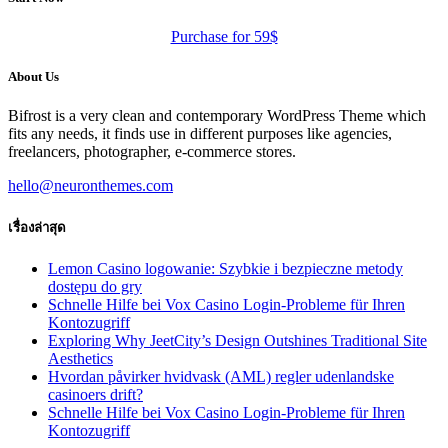
Purchase for 59$
About Us
Bifrost is a very clean and contemporary WordPress Theme which
fits any needs, it finds use in different purposes like agencies,
freelancers, photographer, e-commerce stores.
hello@neuronthemes.com
เรื่องล่าสุด
Lemon Casino logowanie: Szybkie i bezpieczne metody
dostępu do gry
Schnelle Hilfe bei Vox Casino Login-Probleme für Ihren
Kontozugriff
Exploring Why JeetCity’s Design Outshines Traditional Site
Aesthetics
Hvordan påvirker hvidvask (AML) regler udenlandske
casinoers drift?
Schnelle Hilfe bei Vox Casino Login-Probleme für Ihren
Kontozugriff