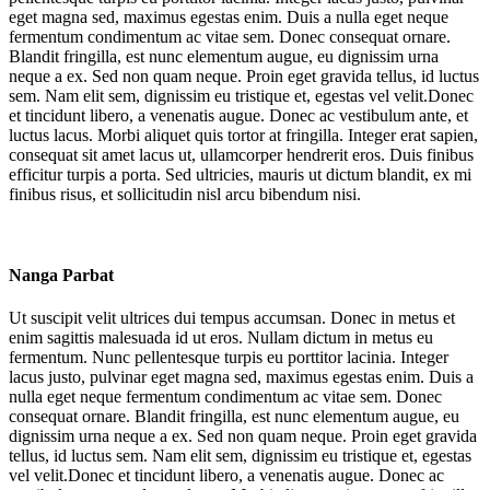
eget magna sed, maximus egestas enim. Duis a nulla eget neque
fermentum condimentum ac vitae sem. Donec consequat ornare.
Blandit fringilla, est nunc elementum augue, eu dignissim urna
neque a ex. Sed non quam neque. Proin eget gravida tellus, id luctus
sem. Nam elit sem, dignissim eu tristique et, egestas vel velit.Donec
et tincidunt libero, a venenatis augue. Donec ac vestibulum ante, et
luctus lacus. Morbi aliquet quis tortor at fringilla. Integer erat sapien,
consequat sit amet lacus ut, ullamcorper hendrerit eros. Duis finibus
efficitur turpis a porta. Sed ultricies, mauris ut dictum blandit, ex mi
finibus risus, et sollicitudin nisl arcu bibendum nisi.
Nanga Parbat
Ut suscipit velit ultrices dui tempus accumsan. Donec in metus et
enim sagittis malesuada id ut eros. Nullam dictum in metus eu
fermentum. Nunc pellentesque turpis eu porttitor lacinia. Integer
lacus justo, pulvinar eget magna sed, maximus egestas enim. Duis a
nulla eget neque fermentum condimentum ac vitae sem. Donec
consequat ornare. Blandit fringilla, est nunc elementum augue, eu
dignissim urna neque a ex. Sed non quam neque. Proin eget gravida
tellus, id luctus sem. Nam elit sem, dignissim eu tristique et, egestas
vel velit.Donec et tincidunt libero, a venenatis augue. Donec ac